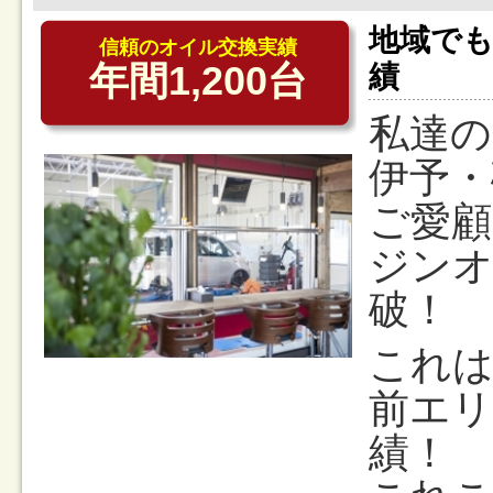
地域で
信頼のオイル交換実績
年間1,200台
績
私達の
伊予・
ご愛顧
ジンオ
破！
これは
前エ
績！