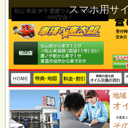
スマホ用サ
松山 東温 伊予 愛媛でオイル交換が格安
990円/台！
受付時
定休日
地域
オ
※直近１
そ