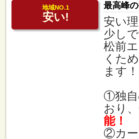
最高峰
地域NO.1
安い!
安い理
少しで
松前エ
くため
ます！
①独自
おり、
能！
②カー