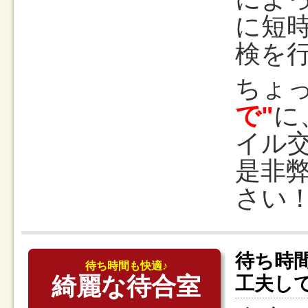
に短
検を
ちょ
で"
に
イル
是非
さい
待ち時
待ち時間も快適♪
綺麗な待合室
工夫し