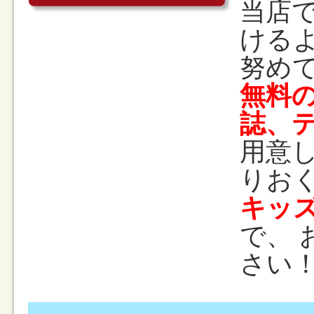
当店
ける
努め
無料
誌、テ
用意
りお
キッ
で、
さい