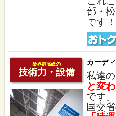
これこ
部・松
です！
カーディ
の
業界最高峰
技術力・設備
私達の
と変わ
です。
国交省