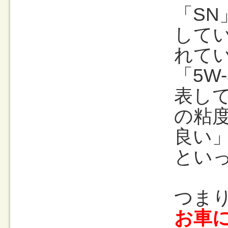
「S
して
れて
「5W
表して
の粘
良い
とい
つま
お車