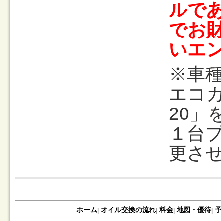
ルで
でお
いエ
※車
エコカ
20
１台
更さ
ホーム
オイル交換の流れ
料金
地図・優待
|
|
|
|