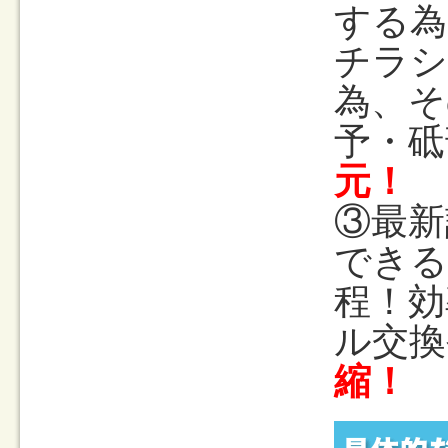
する為
チラシ
為、そ
予・砥
元！
③最新
できる
程！効
ル交換
縮！